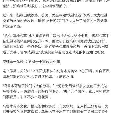
行体验令她忍不住赞叹：“独库公路沿线服务很到位，旅游卫生间干净
整洁，沿途信号都很好，这些细节很贴心。”
近年来，新疆围绕铁路、公路、民航构建“快进慢游”体系，大力推进
交通与旅游融合发展，破解“旅长游短”问题，提升了游客的出游效率
和旅游体验。
“飞机+落地包车”成为新疆旅行主流出行方式，这个假期，携程包车平
台北疆环线销量同比提升88%。携程研究院高级研究员沈佳旎分析，
新疆幅员辽阔、景点分散，正好契合包车慢游趋势；再加上高铁网络
逐步完善，使“到新疆去”从梦想清单变成说走就走的长途度假现实。
突破单一体验 文旅融合丰富旅游业态
这个假期，刀郎2025巡回演唱会在乌鲁木齐奥体中心开唱，来自五湖
四海的歌迷趁此机会走进这座城、了解这座城。
“乌鲁木齐给了我们很大的惊喜。”上海歌迷魏佳和朋友提前三天抵达
乌鲁木齐，一边旅游一边等待演唱会，“去了几个景区，都没有收首道
门票费用，省了不少出游花费”。
乌鲁木齐市文化广播电视和旅游局（市文物局）副局长王娟介绍，为
提升游客的旅行获得感，乌鲁木齐推出凭刀郎演唱会门票可享受多个