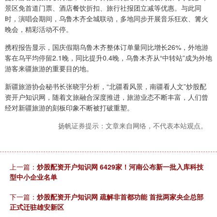
景区免首道门票、酒店餐饮折扣、旅行社报团立减等优惠。与此同
时，演唱会期间，乌鲁木齐全城联动，多地同步开展音乐狂欢、篝火
晚会，精彩活动不停。
携程报告显示，国庆假期乌鲁木齐整体订单量同比增长26%，外地游
客在乌平均停留2.1晚，同比提升0.4晚，乌鲁木齐从“中转站”成为外地
游客来疆旅游的重要目的地。
新疆旅游协会秘书长张晓宇分析，“北疆看风景，南疆看人文”炒股配
资开户知识网，随着文旅融合深度推进，旅游业态不断丰富，人们曾
经对新疆旅游的刻板印象不断被打破重塑。
扬帆证券提示：文章来自网络，不代表本站观点。
上一篇：
炒股配资开户知识网 6429家！河南公布新一批入库科技
型中小企业名单
下一篇：
炒股配资开户知识网 疏解非首都功能 首批两家央企总部
正式迁驻雄安新区