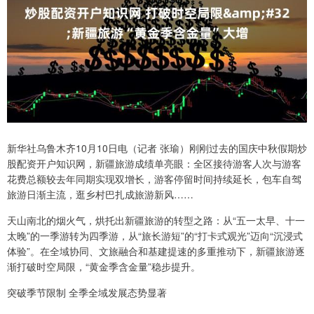
新华社乌鲁木齐10月10日电（记者 张瑜）刚刚过去的国庆中秋假期炒
股配资开户知识网，新疆旅游成绩单亮眼：全区接待游客人次与游客
花费总额较去年同期实现双增长，游客停留时间持续延长，包车自驾
旅游日渐主流，逛乡村巴扎成旅游新风……
天山南北的烟火气，烘托出新疆旅游的转型之路：从“五一太早、十一
太晚”的一季游转为四季游，从“旅长游短”的“打卡式观光”迈向“沉浸式
体验”。在全域协同、文旅融合和基建提速的多重推动下，新疆旅游逐
渐打破时空局限，“黄金季含金量”稳步提升。
突破季节限制 全季全域发展态势显著