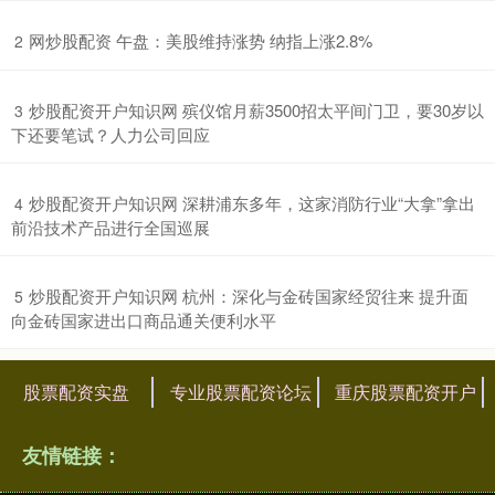
​网炒股配资 午盘：美股维持涨势 纳指上涨2.8%
2
​炒股配资开户知识网 殡仪馆月薪3500招太平间门卫，要30岁以
3
下还要笔试？人力公司回应
​炒股配资开户知识网 深耕浦东多年，这家消防行业“大拿”拿出
4
前沿技术产品进行全国巡展
​炒股配资开户知识网 杭州：深化与金砖国家经贸往来 提升面
5
向金砖国家进出口商品通关便利水平
股票配资实盘
专业股票配资论坛
重庆股票配资开户
友情链接：