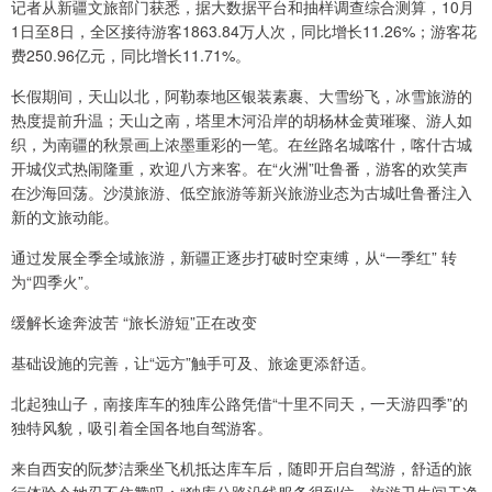
记者从新疆文旅部门获悉，据大数据平台和抽样调查综合测算，10月
1日至8日，全区接待游客1863.84万人次，同比增长11.26%；游客花
费250.96亿元，同比增长11.71%。
长假期间，天山以北，阿勒泰地区银装素裹、大雪纷飞，冰雪旅游的
热度提前升温；天山之南，塔里木河沿岸的胡杨林金黄璀璨、游人如
织，为南疆的秋景画上浓墨重彩的一笔。在丝路名城喀什，喀什古城
开城仪式热闹隆重，欢迎八方来客。在“火洲”吐鲁番，游客的欢笑声
在沙海回荡。沙漠旅游、低空旅游等新兴旅游业态为古城吐鲁番注入
新的文旅动能。
通过发展全季全域旅游，新疆正逐步打破时空束缚，从“一季红” 转
为“四季火”。
缓解长途奔波苦 “旅长游短”正在改变
基础设施的完善，让“远方”触手可及、旅途更添舒适。
北起独山子，南接库车的独库公路凭借“十里不同天，一天游四季”的
独特风貌，吸引着全国各地自驾游客。
来自西安的阮梦洁乘坐飞机抵达库车后，随即开启自驾游，舒适的旅