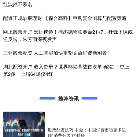
红淡然不慕名
配资正规炒股理财 【森合高科】申购资金测算与配置策略
网上股票开户 宏远速递！徐杰德鲁联赛轰21+7，杜锋下课或
迎反转，朱芳雨深夜发声
三亚股票配资 人工智能加快重塑文旅消费新图景
湖北配资开户 载入史册？世界杯揭幕战首次单场3红！史上
第2多，上届64场仅4红
推荐资讯
股票配资技巧 中金：中国消费市场更多呈
现“消费分级”的特征