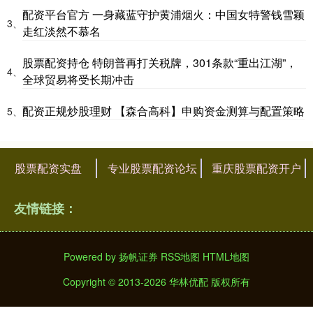
配资平台官方 一身藏蓝守护黄浦烟火：中国女特警钱雪颖
3、
走红淡然不慕名
股票配资持仓 特朗普再打关税牌，301条款“重出江湖”，
4、
全球贸易将受长期冲击
配资正规炒股理财 【森合高科】申购资金测算与配置策略
5、
股票配资实盘
专业股票配资论坛
重庆股票配资开户
友情链接：
Powered by
扬帆证券
RSS地图
HTML地图
Copyright
© 2013-2026 华林优配 版权所有